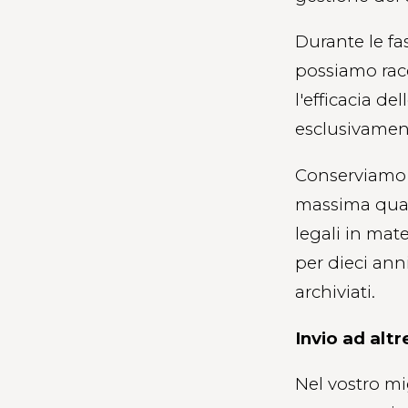
Durante le fa
possiamo racc
l'efficacia d
esclusivament
Conserviamo ne
massima quali
legali in mat
per dieci ann
archiviati.
Invio ad alt
Nel vostro mig