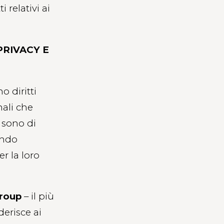
i relativi ai
PRIVACY E
o diritti
ali che
 sono di
ando
r la loro
Group
– il più
erisce ai