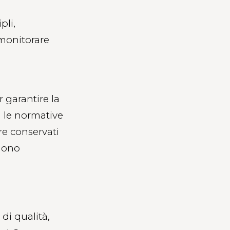
pli,
 monitorare
r garantire la
n le normative
re conservati
ngono
 di qualità,