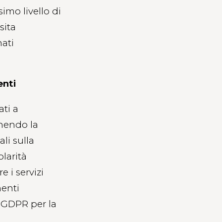
simo livello di
sita
nati
enti
ati a
enendo la
li sulla
olarità
e i servizi
menti
e GDPR per la