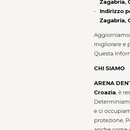
Zagabria, 
Indirizzo 
Zagabria, 
Aggiorniamo r
migliorare e p
Questa Inform
CHI SIAMO
ARENA DENTA
Croazia
, è r
Determiniamo 
e ci occupiam
protezione. P
anche come co