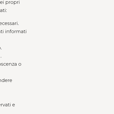
ei propri
ati:
ecessari.
ti informati
.
.
noscenza o
ndere
rvati e