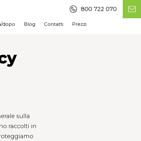
800 722 070
ma/dopo
Blog
Contatti
Prezzi
acy
erale sulla
o raccolti in
 proteggiamo