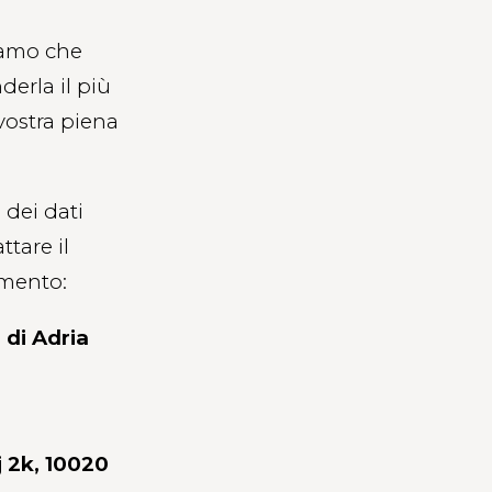
riamo che
erla il più
 vostra piena
 dei dati
ttare il
omento:
 di Adria
 2k, 10020