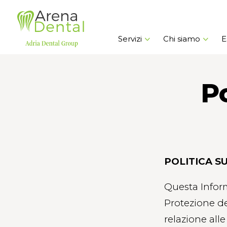
Servizi
Chi siamo
E
Po
POLITICA S
Questa Inform
Protezione de
relazione all