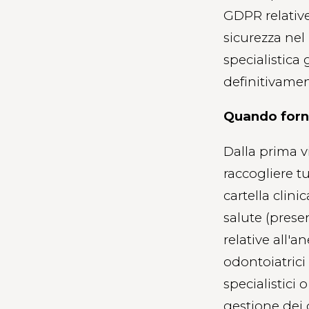
GDPR relative 
sicurezza nel 
specialistica 
definitivamen
Quando forni
Dalla prima v
raccogliere tu
cartella clini
salute (presen
relative all'a
odontoiatrici
specialistici 
gestione dei d