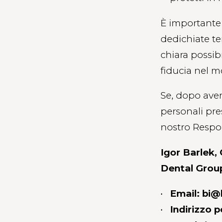
È importante 
dedichiate te
chiara possibi
fiducia nel mo
Se, dopo aver
personali pre
nostro Respon
Igor Barlek,
Dental Grou
Email: bi@
Indirizzo 