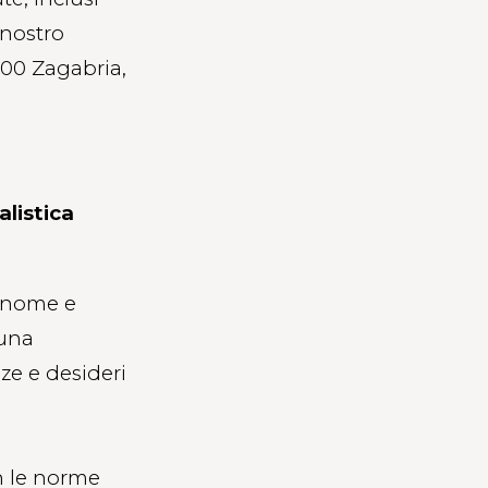
 nostro
00 Zagabria,
alistica
 (nome e
 una
ze e desideri
n
n le norme