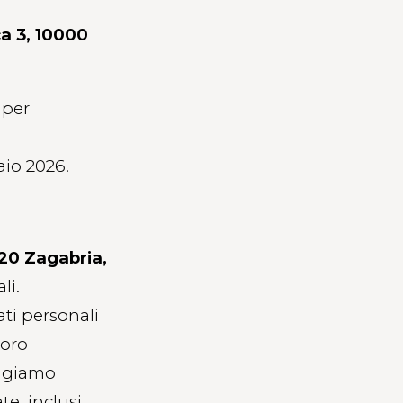
ća 3, 10000
 per
aio 2026.
20 Zagabria,
li.
ati personali
loro
 agiamo
te, inclusi