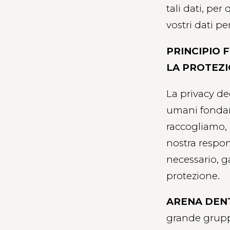
tali dati, per 
vostri dati pe
PRINCIPIO 
LA PROTEZI
La privacy deg
umani fondam
raccogliamo, 
nostra respon
necessario, g
protezione.
ARENA DENTA
grande gruppo