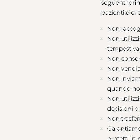
seguenti prin
pazienti e di 
Non raccogl
Non utilizz
tempestiva
Non conserv
Non vendia
Non inviamo
quando non
Non utiliz
decisioni o 
Non trasfer
Garantiamo
protetti in