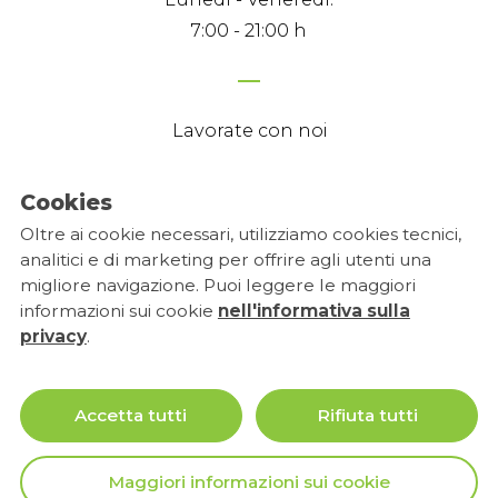
7:00 - 21:00 h
Lavorate con noi
Cookies
Dichiarazione sulla priacy
Oltre ai cookie necessari, utilizziamo cookies tecnici,
analitici e di marketing per offrire agli utenti una
Condizioni d'uso
migliore navigazione. Puoi leggere le maggiori
Impostazioni dei cookie
informazioni sui cookie
nell'informativa sulla
privacy
.
ITALIANO
Accetta tutti
Rifiuta tutti
Maggiori informazioni sui cookie
© ARENA DENTAL S.R.L.