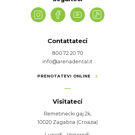
Contattateci
800 72 20 70
info@arenadental.it
PRENOTATEVI ONLINE
Visitateci
Remetinecki gaj 2k,
10020 Zagabria (Croazia)
Lunedì - Veneredì: