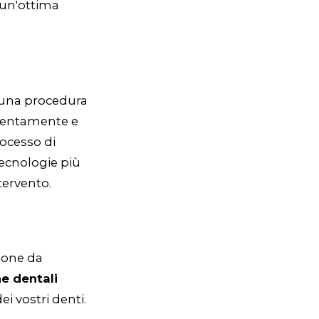
 un'ottima
è una procedura
ttentamente e
rocesso di
 tecnologie più
tervento.
ione da
e dentali
i vostri denti.