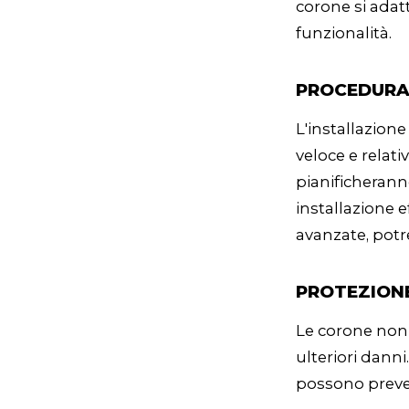
corone si adat
funzionalità.
PROCEDURA 
L'installazion
veloce e relat
pianificherann
installazione e
avanzate, potr
PROTEZIONE
Le corone non 
ulteriori danni
possono preven