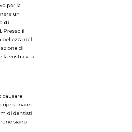
vo per la
tenere un
no
di
.
Presso il
a bellezza del
lazione di
 la vostra vita
o causare
ripristinare i
am di dentisti
corone siano