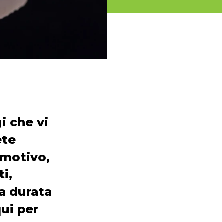
i che vi
ete
 motivo,
ti,
la durata
qui per