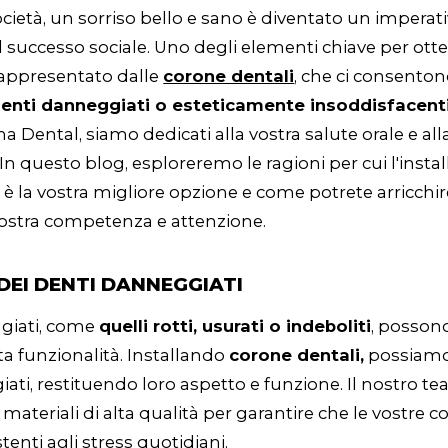
cietà, un sorriso bello e sano è diventato un imperati
 il successo sociale. Uno degli elementi chiave per ot
 rappresentato dalle
corone dentali
, che ci consento
i denti danneggiati o esteticamente insoddisfacenti
na Dental, siamo dedicati alla vostra salute orale e all
 In questo blog, esploreremo le ragioni per cui l'instal
è la vostra migliore opzione e come potrete arricchire
nostra competenza e attenzione.
 DEI DENTI DANNEGGIATI
ggiati, come
quelli rotti, usurati o indeboliti
, posson
ta funzionalità. Installando
corone dentali,
possiamo 
ati, restituendo loro aspetto e funzione. Il nostro te
a materiali di alta qualità per garantire che le vostre 
stenti agli stress quotidiani.