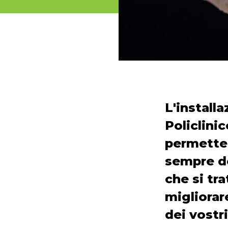
L'install
Policlini
permetter
sempre d
che si tra
migliorare
dei vostri