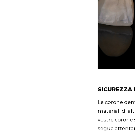
SICUREZZA 
Le corone denta
materiali di al
vostre corone s
segue attentam