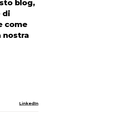
esto blog,
 di
 e come
a nostra
LinkedIn