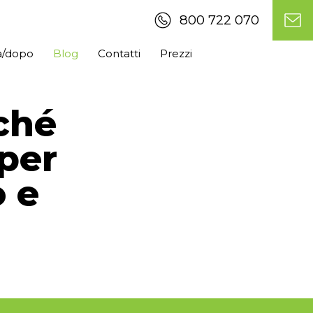
800 722 070
ma/dopo
Blog
Contatti
Prezzi
ché
per
o e