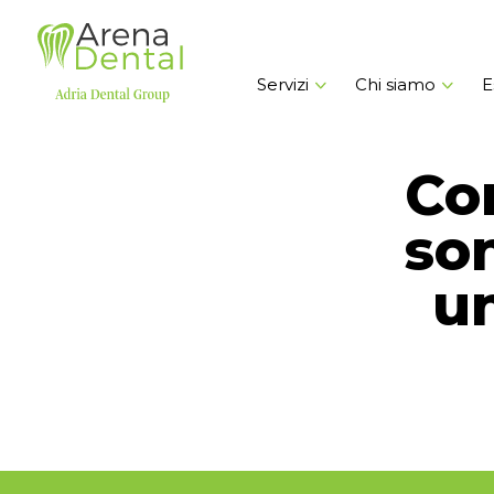
Servizi
Chi siamo
E
Co
so
un