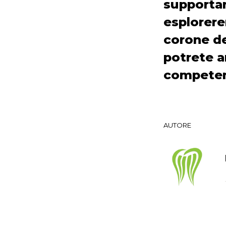
supportar
esplorerem
corone de
potrete ar
competen
AUTORE