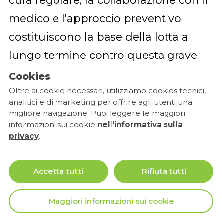
medico e l'approccio preventivo
costituiscono la base della lotta a
lungo termine contro questa grave
malattia, contribuendo al
Cookies
mantenimento dei denti naturali e
Oltre ai cookie necessari, utilizziamo cookies tecnici,
analitici e di marketing per offrire agli utenti una
alla salute generale dei pazienti.
migliore navigazione. Puoi leggere le maggiori
informazioni sui cookie
nell'informativa sulla
privacy
.
Se avete domande o desiderate
discutere le opzioni per risolvere il
Accetta tutti
Rifiuta tutti
problema della mascella senza denti,
contattateci oggi chiamando il
Maggiori informazioni sui cookie
numero 800 72 20 70 , inviando un'e-